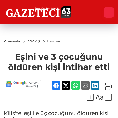
Anasayfa
ASAYİŞ
Eşini ve 3
çocuğunu
öldüren
Eşini ve 3 çocuğunu
kişi
intihar
etti
öldüren kişi intihar etti
Kilis'te, eşi ile üç çocuğunu öldüren kişi