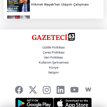
Hikmet Başak’tan Ulaşım Çalışması
Haliliye'den Gençlere Büyük Destek
Çok Sayıda Ürün Ele Geçirildi
Gizlilik Politikası
Çerez Politikası
Veri Politikası
Taş Tepelere Yurt Dışı Tanıtımı
Kullanım Şartnamesi
Künye
İletişim
Gazze'de Soykırım Devam Ediyor