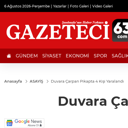
6 Ağustos 2026-Perşembe
Yazarlar
Foto Galeri
Video Galeri
GÜNDEM
SİYASET
EKONOMİ
SPOR
SAĞLI
Anasayfa
ASAYİŞ
Duvara Çarpan Pikapta 4 Kişi Yaralandı
Duvara Ça