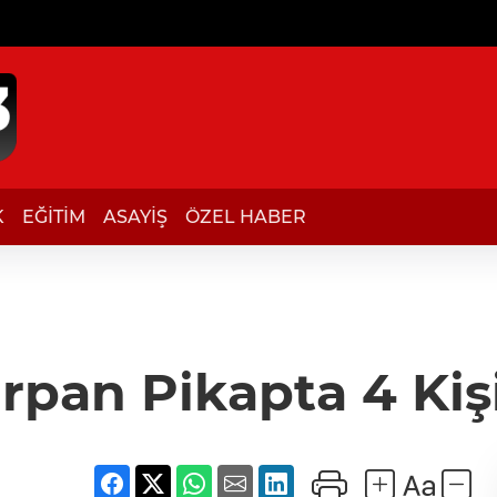
K
EĞİTİM
ASAYİŞ
ÖZEL HABER
rpan Pikapta 4 Kişi