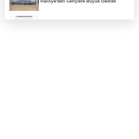
Haliliye'den Gençlere Büyük Destek
Çok Sayıda Ürün Ele Geçirildi
Hikmet Başak’tan Ulaşım Çalışması
Atatürk Bulvarında Asfalt Yenileniyor
Gazze'de Soykırım Devam Ediyor