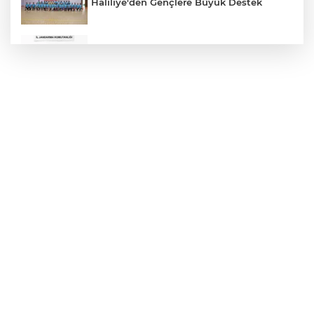
Haliliye'den Gençlere Büyük Destek
Çok Sayıda Ürün Ele Geçirildi
Hikmet Başak’tan Ulaşım Çalışması
Atatürk Bulvarında Asfalt Yenileniyor
Gazze'de Soykırım Devam Ediyor