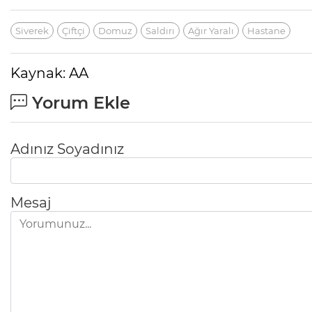
Siverek
Çiftçi
Domuz
Saldırı
Ağır Yaralı
Hastane
Kaynak: AA
Yorum Ekle
Adınız Soyadınız
Mesaj