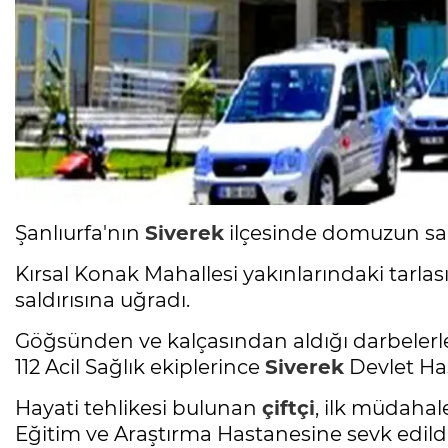
Şanlıurfa'nın
Siverek
ilçesinde domuzun sa
Kırsal Konak Mahallesi yakınlarındaki tarla
saldırısına uğradı.
Göğsünden ve kalçasından aldığı darbelerl
112 Acil Sağlık ekiplerince
Siverek
Devlet Has
Hayati tehlikesi bulunan
çiftçi
, ilk müdaha
Eğitim ve Araştırma Hastanesine sevk edildi