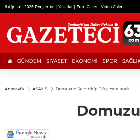
6 Ağustos 2026-Perşembe
Yazarlar
Foto Galeri
Video Galeri
GÜNDEM
SİYASET
EKONOMİ
SPOR
SAĞLI
Anasayfa
ASAYİŞ
Domuzun Saldırdığı Çiftçi Yaralandı
Domuzun 