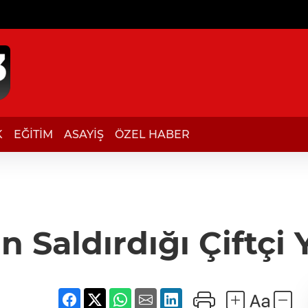
K
EĞİTİM
ASAYİŞ
ÖZEL HABER
Saldırdığı Çiftçi 