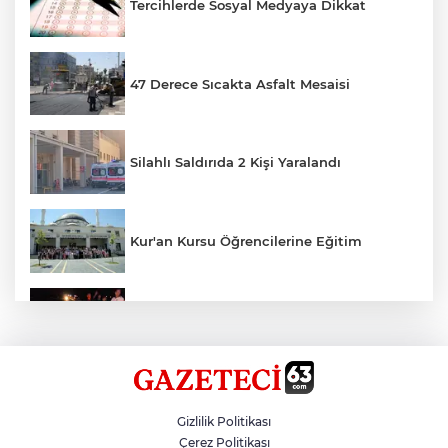
Tercihlerde Sosyal Medyaya Dikkat
47 Derece Sıcakta Asfalt Mesaisi
Silahlı Saldırıda 2 Kişi Yaralandı
Kur'an Kursu Öğrencilerine Eğitim
Otomobil Eşeğe Çarptı 4 Yaralı
Siverek’te Mahmut Gülel Dönemi
Gizlilik Politikası
Çerez Politikası