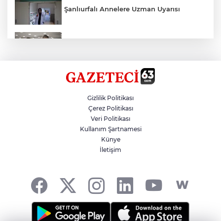
Şanlıurfalı Annelere Uzman Uyarısı
Kırtasiye Ürünlerine Denetim Başladı
Zincirleme Kazada 7 Kişi Yaralandı
Gizlilik Politikası
Çerez Politikası
Veri Politikası
Erdoğan, 12 Yılı Geride Bıraktı
Kullanım Şartnamesi
Künye
İletişim
Çinli Arkeologlar, Yoğunburç’ta