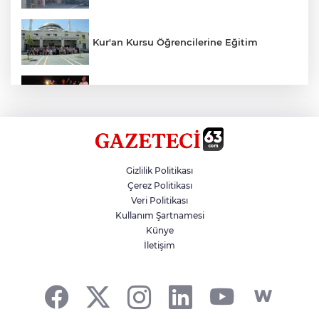
Kur'an Kursu Öğrencilerine Eğitim
Otomobil Eşeğe Çarptı 4 Yaralı
Siverek’te Mahmut Gülel Dönemi
Gizlilik Politikası
Çerez Politikası
Veri Politikası
Filistin Konvoyuna Coşkulu Karşılama
Kullanım Şartnamesi
Künye
İletişim
Kazada 1 Kişi Öldü, 1 Kişi Yaralandı