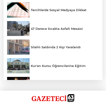
Tercihlerde Sosyal Medyaya Dikkat
47 Derece Sıcakta Asfalt Mesaisi
Silahlı Saldırıda 2 Kişi Yaralandı
Kur'an Kursu Öğrencilerine Eğitim
Otomobil Eşeğe Çarptı 4 Yaralı
Siverek’te Mahmut Gülel Dönemi