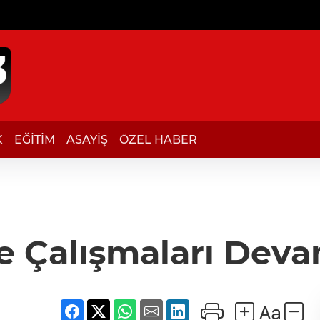
K
EĞİTİM
ASAYİŞ
ÖZEL HABER
e Çalışmaları Deva