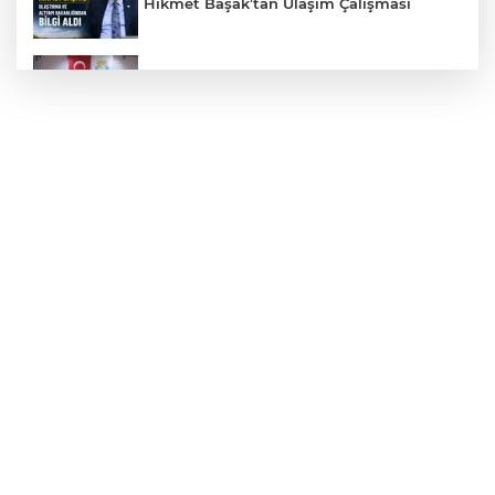
Hikmet Başak’tan Ulaşım Çalışması
Haliliye'den Gençlere Büyük Destek
Çok Sayıda Ürün Ele Geçirildi
Taş Tepelere Yurt Dışı Tanıtımı
Gazze'de Soykırım Devam Ediyor