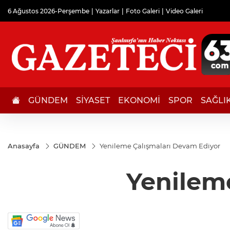
6 Ağustos 2026-Perşembe
Yazarlar
Foto Galeri
Video Galeri
GÜNDEM
SİYASET
EKONOMİ
SPOR
SAĞLI
Anasayfa
GÜNDEM
Yenileme Çalışmaları Devam Ediyor
Yenilem