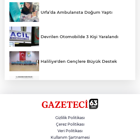
Urfa’da Ambulansta Doğum Yaptı
Devrilen Otomobilde 3 Kişi Yaralandı
Haliliye'den Gençlere Büyük Destek
Çok Sayıda Ürün Ele Geçirildi
Hikmet Başak’tan Ulaşım Çalışması
Gizlilik Politikası
Çerez Politikası
Veri Politikası
Atatürk Bulvarında Asfalt Yenileniyor
Kullanım Şartnamesi