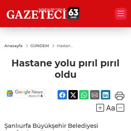
Anasayfa
GÜNDEM
Hastane
yolu
pırıl pırıl
Hastane yolu pırıl pırıl
oldu
oldu
Şanlıurfa Büyükşehir Belediyesi