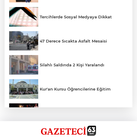
Tercihlerde Sosyal Medyaya Dikkat
47 Derece Sıcakta Asfalt Mesaisi
Silahlı Saldırıda 2 Kişi Yaralandı
Kur'an Kursu Öğrencilerine Eğitim
Otomobil Eşeğe Çarptı 4 Yaralı
Siverek’te Mahmut Gülel Dönemi