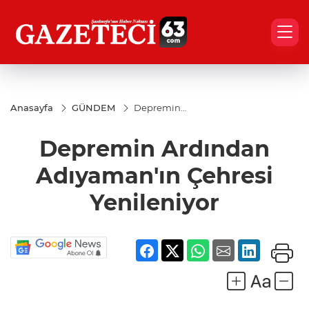
Anasayfa
GÜNDEM
Depremin
Ardından
Adıyaman'ın
Depremin Ardından
Çehresi
Yenileniyor
Adıyaman'ın Çehresi
Yenileniyor