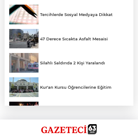
Tercihlerde Sosyal Medyaya Dikkat
47 Derece Sıcakta Asfalt Mesaisi
Silahlı Saldırıda 2 Kişi Yaralandı
Kur'an Kursu Öğrencilerine Eğitim
Otomobil Eşeğe Çarptı 4 Yaralı
Siverek’te Mahmut Gülel Dönemi