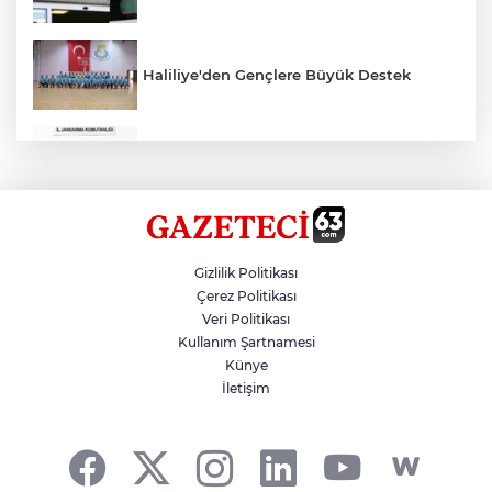
Haliliye'den Gençlere Büyük Destek
Çok Sayıda Ürün Ele Geçirildi
Hikmet Başak’tan Ulaşım Çalışması
Gizlilik Politikası
Çerez Politikası
Veri Politikası
Atatürk Bulvarında Asfalt Yenileniyor
Kullanım Şartnamesi
Künye
İletişim
Gazze'de Soykırım Devam Ediyor