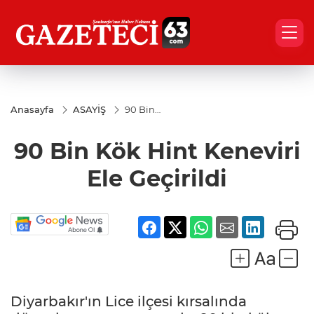
Anasayfa
ASAYİŞ
90 Bin
Kök
Hint
90 Bin Kök Hint Keneviri
Keneviri
Ele
Geçirildi
Ele Geçirildi
Diyarbakır'ın Lice ilçesi kırsalında